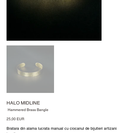
HALO MIDLINE
Cod
Hammered Brass Bangle
SKU
Hammered
Preț
25,00 EUR
Brass
Bangle
Bratara din alama lucrata manual cu ciocanul de bijutieri artizani