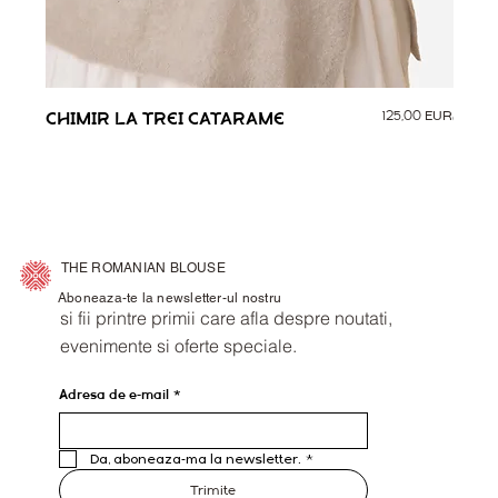
Preț
CHIMIR LA TREI CATARAME
125,00 EUR
COR
THE ROMANIAN BLOUSE
Aboneaza-te la newsletter-ul nostru
​si fii printre primii care afla despre noutati,
evenimente si oferte speciale.
Adresa de e-mail
*
Da, aboneaza-ma la newsletter.
*
Trimite