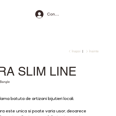
Conectează-te
Înapoi
Înainte
RA SLIM LINE
Bangle
ama batuta de artizani bijutieri locali.
ra este unica si poate varia usor, deoarece