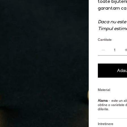
toate bijuter
garantam ca o
Daca nu este 
Timpul estimat
Cantitate
Adau
Material
Alama
- este un ali
obtine o varietate 
diferite.
Intretinere