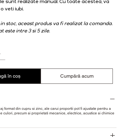
iile sunt realizate manual. Cu toate acestea, va
 veti iubi.
in stoc, aceast produs va fi realizat la comanda.
 este intre 3 si 5 zile.
gă în coș
Cumpără acum
aj format din cupru si zinc, ale carui proportii pot fi ajustate pentru a
de culori, precum si proprietati mecanice, electrice, acustice si chimice