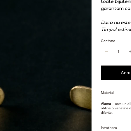
toate bijuter
garantam ca o
Daca nu este 
Timpul estimat
Cantitate
Adau
Material
Alama
- este un ali
obtine o varietate 
diferite.
Intretinere