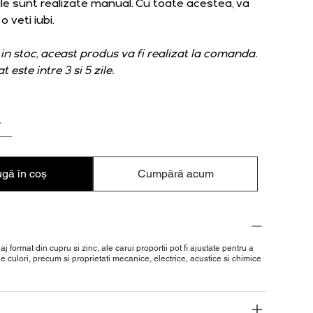
iile sunt realizate manual. Cu toate acestea, va
 veti iubi.
in stoc, aceast produs va fi realizat la comanda.
 este intre 3 si 5 zile.
gă în coș
Cumpără acum
aj format din cupru si zinc, ale carui proportii pot fi ajustate pentru a
de culori, precum si proprietati mecanice, electrice, acustice si chimice