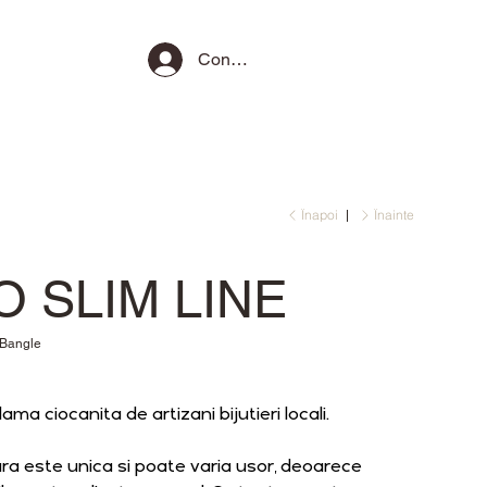
Conectează-te
Înapoi
Înainte
O SLIM LINE
Bangle
ama ciocanita de artizani bijutieri locali.
ra este unica si poate varia usor, deoarece